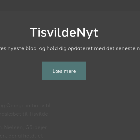
TisvildeNyt
es nyeste blad, og hold dig opdateret med det seneste nye
Læs mere
g Omegn initiativ til
dskabet til Tisvilde
. Nielsen, Gårdejer
en, der afholdt et