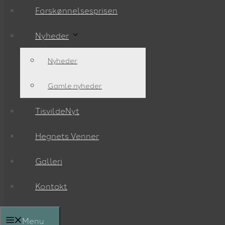
Forskønnelsesprisen
Nyheder
Nyheder
Læs mere her
Gamle nyheder
TisvildeNyt
Hegnets Venner
Galleri
Kontakt
Menu