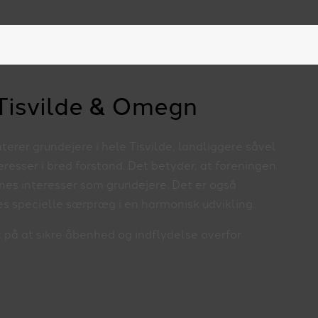
 Tisvilde & Omegn
rer grundejere i hele Tisvilde, landliggere såvel
esser i bred forstand. Det betyder, at foreningen
rnes interesser som grundejere. Det er også
es specielle særpræg i en harmonisk udvikling.
 på at sikre åbenhed og indflydelse overfor