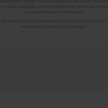
undejerforeningen for Tisvilde & Omegn repræsenterer grundejer
le Tisvilde, landliggere såvel som fastboende. Foreningen vareta
grundejerinteresser i bred forstand.
Det betyder, at foreningen assisterer i sager, der er relateret til
medlemmets interesser som grundejer.