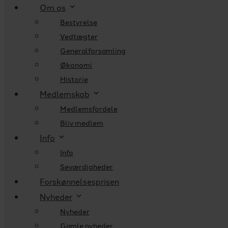
Om os
Bestyrelse
Vedtægter
Generalforsamling
Økonomi
Historie
Medlemskab
Medlemsfordele
Bliv medlem
Info
Info
Seværdigheder
Forskønnelsesprisen
Nyheder
Nyheder
Gamle nyheder