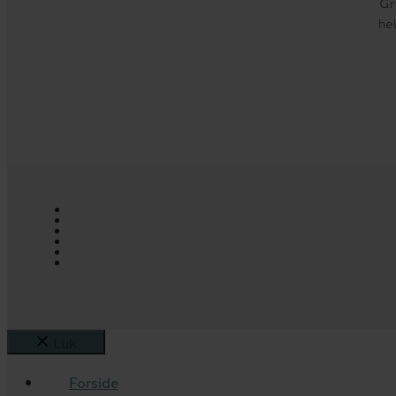
Gr
he
Luk
Forside