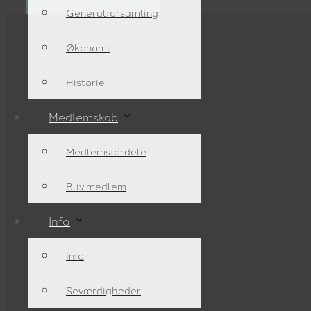
Generalforsamling
Økonomi
Historie
Medlemskab
Medlemsfordele
Bliv medlem
Info
Info
Seværdigheder