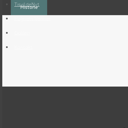
TisvildeNyt
Historie
Hegnets Venner
Galleri
Kontakt