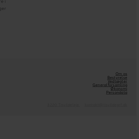
e i
ger
Om os
Bestyrelse
Vedtægter
Generalforsamling
Økonomi
Persondata
3220 Tisvildeleje
kontakt@tisvildegrf.dk