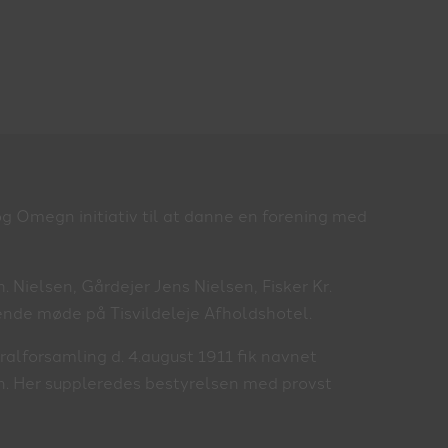
og Omegn initiativ til at danne en forening med
 Nielsen, Gårdejer Jens Nielsen, Fisker Kr.
tende møde på Tisvildeleje Afholdshotel.
eralforsamling d. 4.august 1911 fik navnet
n. Her suppleredes bestyrelsen med provst