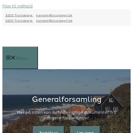
Hop til indhold
3220 Tisvildeleje
kontakt@tisvildegrf.dk
3220 Tisvildeleje
kontakt@tisvildegrf.dk
Menu
Generalforsamling
Her på siden kan du finde vigtige dokumenter fra
tidligere forsamlinger.
Kontakt os
Læs mere